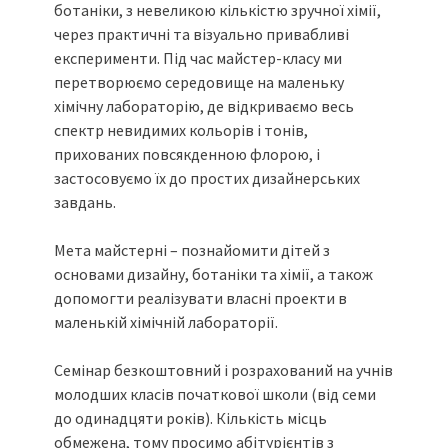
ботаніки, з невеликою кількістю зручної хімії,
через практичні та візуально привабливі
експерименти. Під час майстер-класу ми
перетворюємо середовище на маленьку
хімічну лабораторію, де відкриваємо весь
спектр невидимих кольорів і тонів,
прихованих повсякденною флорою, і
застосовуємо їх до простих дизайнерських
завдань.
Мета майстерні – познайомити дітей з
основами дизайну, ботаніки та хімії, а також
допомогти реалізувати власні проекти в
маленькій хімічній лабораторії.
Семінар безкоштовний і розрахований на учнів
молодших класів початкової школи (від семи
до одинадцяти років). Кількість місць
обмежена, тому просимо абітурієнтів з