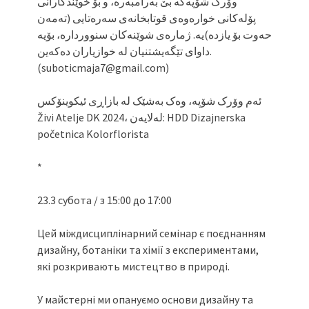
وۆرک شۆپەکە بێ بەرامبەرە، و بۆ خوێندکارانی
پۆلەکانی خوارەوەی قوتابخانەی سەرەتایی (تەمەن
حەوت بۆ یازدە)یە. ژمارەی شوێنەکان سنووردارە، بۆیە
داوای تێگەیشتنیان لە خوازیاران دەکەین.
(suboticmaja7@gmail.com)
ئەم وۆرک شۆپە، وەک بەشێک لە بازاڕی ئیکوینۆکس
Živi Atelje DK 2024، لەلایەن: HDD Dizajnerska
početnica Kolorflorista
*
23.3 субота / з 15:00 до 17:00
Цей міждисциплінарний семінар є поєднанням
дизайну, ботаніки та хімії з експериментами,
які розкривають мистецтво в природі.
У майстерні ми опануємо основи дизайну та