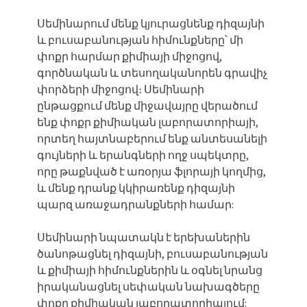
Սեմինարում մենք կյուրացնենք դիզայնի
և բուսաբանության հիմունքները՝ մի
փոքր հարմար քիմիայի միջոցով,
գործնական և տեսողականորեն գրավիչ
փորձերի միջոցով։ Սեմինարի
ընթացքում մենք միջավայրը վերածում
ենք փոքր քիմիական լաբորատորիայի,
որտեղ հայտնաբերում ենք անտեսանելի
գույների և երանգների ողջ սպեկտրը,
որը թաքնված է առօրյա ֆլորայի կողմից,
և մենք դրանք կկիրառենք դիզայնի
պարզ առաջադրանքների համար:
Սեմինարի նպատակն է երեխաներին
ծանոթացնել դիզայնի, բուսաբանության
և քիմիայի հիմունքներին և օգնել նրանց
իրականացնել սեփական նախագծերը
փոքր քիմիական լաբորատորիայում: