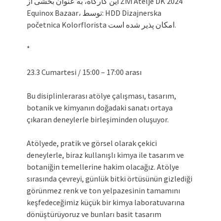
این کارگاه، به عنوان بخشی از Živi Atelje DK 2024
Equinox Bazaar، توسط: HDD Dizajnerska
početnica Kolorflorista امکان پذیر شده است.
*
23.3 Cumartesi / 15:00 – 17:00 arası
Bu disiplinlerarası atölye çalışması, tasarım,
botanik ve kimyanın doğadaki sanatı ortaya
çıkaran deneylerle birleşiminden oluşuyor.
Atölyede, pratik ve görsel olarak çekici
deneylerle, biraz kullanışlı kimya ile tasarım ve
botaniğin temellerine hakim olacağız. Atölye
sırasında çevreyi, günlük bitki örtüsünün gizlediği
görünmez renk ve ton yelpazesinin tamamını
keşfedeceğimiz küçük bir kimya laboratuvarına
dönüştürüyoruz ve bunları basit tasarım