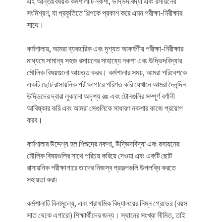
এই আন্তঃবিষয়ক কর্মশালাটি নকশা, উদ্ভিদবিদ্যা এবং রসায়নের
সংমিশ্রণ, যা প্রকৃতিতে শিল্পকে প্রকাশ করে এমন পরীক্ষা-নিরীক্ষার
সাথে।
কর্মশালায়, আমরা ব্যবহারিক এবং দৃশ্যত আকর্ষণীয় পরীক্ষা-নিরীক্ষার
মাধ্যমে সামান্য সহজ রসায়নের সাহায্যে নকশা এবং উদ্ভিদবিদ্যার
মৌলিক বিষয়গুলো আয়ত্ত করব। কর্মশালার সময়, আমরা পরিবেশকে
একটি ছোট রাসায়নিক পরীক্ষাগারে পরিণত করি যেখানে আমরা দৈনন্দিন
উদ্ভিদের দ্বারা লুকানো অদৃশ্য রঙ এবং টোনগুলির সম্পূর্ণ বর্ণালী
আবিষ্কার করি এবং আমরা সেগুলিকে সাধারণ নকশার কাজে প্রয়োগ
করব।
কর্মশালার উদ্দেশ্য হল শিশুদের নকশা, উদ্ভিদবিদ্যা এবং রসায়নের
মৌলিক বিষয়গুলির সাথে পরিচয় করিয়ে দেওয়া এবং একটি ছোট
রাসায়নিক পরীক্ষাগারে তাদের নিজস্ব প্রকল্পগুলি উপলব্ধি করতে
সহায়তা করা৷
কর্মশালাটি বিনামূল্যে, এবং প্রাথমিক বিদ্যালয়ের নিম্ন গ্রেডের (বয়স
সাত থেকে এগারো) শিক্ষার্থীদের জন্য। স্থানের সংখ্যা সীমিত, তাই