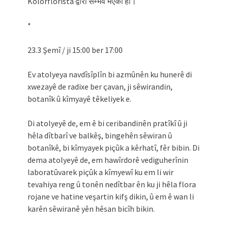
Kolorflorista द्वारा सम्भव भएको हो।
*
23.3 Şemî / ji 15:00 ber 17:00
Ev atolyeya navdîsîplîn bi azmûnên ku hunerê di
xwezayê de radixe ber çavan, ji sêwirandin,
botanîk û kîmyayê têkeliyek e.
Di atolyeyê de, em ê bi ceribandinên pratîkî û ji
hêla dîtbarî ve balkêş, bingehên sêwiran û
botanîkê, bi kîmyayek piçûk a kêrhatî, fêr bibin. Di
dema atolyeyê de, em hawîrdorê vediguherînin
laboratûvarek piçûk a kîmyewî ku em li wir
tevahiya reng û tonên nedîtbar ên ku ji hêla flora
rojane ve hatine veşartin kifş dikin, û em ê wan li
karên sêwiranê yên hêsan bicîh bikin.