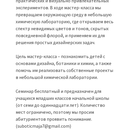
практических и визуально привлекательных
экспериментов. В ходе мастер-класса мы
превращаем окружающую среду в небольшую
химическую лабораторию, где открываем весь
спектр невидимых цветов и тонов, скрытых
повседневной флорой, и применяем их для
решения простых дизайнерских задач.
Цель мастер-класса – познакомить детей с
основами дизайна, ботаники и химии, а также
помочь им реализовать собственные проекты
в небольшой химической лаборатории.
Семинар бесплатный и предназначен для
учащихся младших классов начальной школы
(от семи до одиннадцати лет). Количество
мест ограничено, поэтому мы просим
абитуриентов проявить понимание.
(suboticmaja7@gmail.com)