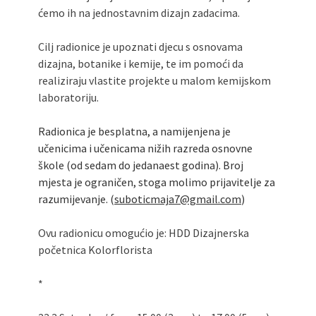
ćemo ih na jednostavnim dizajn zadacima.
Cilj radionice je upoznati djecu s osnovama
dizajna, botanike i kemije, te im pomoći da
realiziraju vlastite projekte u malom kemijskom
laboratoriju.
Radionica je besplatna, a namijenjena je
učenicima i učenicama nižih razreda osnovne
škole (od sedam do jedanaest godina). Broj
mjesta je ograničen, stoga molimo prijavitelje za
razumijevanje. (
suboticmaja7@gmail.com
)
Ovu radionicu omogućio je: HDD Dizajnerska
početnica Kolorflorista
*