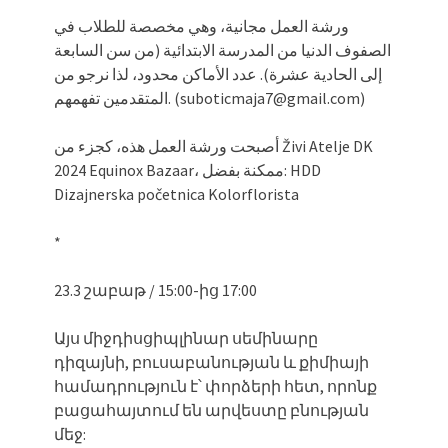
ورشة العمل مجانية، وهي مخصصة للطلاب في
الصفوف الدنيا من المدرسة الابتدائية (من سن السابعة
إلى الحادية عشرة). عدد الأماكن محدود، لذا نرجو من
المتقدمين تفهمهم. (suboticmaja7@gmail.com)
أصبحت ورشة العمل هذه، كجزء من Živi Atelje DK
2024 Equinox Bazaar، ممكنة بفضل: HDD
Dizajnerska početnica Kolorflorista
*
23.3 շաբաթ / 15:00-ից 17:00
Այս միջդիսցիպլինար սեմինարը
դիզայնի, բուսաբանության և քիմիայի
համադրություն է՝ փորձերի հետ, որոնք
բացահայտում են արվեստը բնության
մեջ: