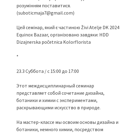
розумінням поставитися.
(suboticmaja7@gmail.com)
Цей семінар, який є частиною Živi Atelje DK 2024
Equinox Bazaar, організовано завдяки: HDD
Dizajnerska početnica Kolorflorista
*
23.3 Суббота / с 15:00 до 17:00
Этот междисциплинарный семинар
представляет собой сочетание дизайна,
ботаники и химии с экспериментами,
раскрывающими искусство в природе.
На мастер-классе мы освоим основы дизайна и
ботаники, немного химии, посредством