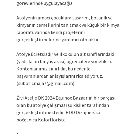
görevlerinde uygulayacağız.
Atölyenin amacı çocuklara tasarım, botanik ve
kimyanın temellerini tanıtmak ve küçük bir kimya
laboratuvarında kendi projelerini
gerçekleştirmelerine yardımcı olmaktır.
Atölye ücretsizdir ve ilkokulun alt sınıflarındaki
(yedi ila on bir yaş arası) öğrencilere yöneliktir.
Kontenjanımız sınırlıdır, bu nedenle
başvuranlardan anlayışlarını rica ediyoruz.
(suboticmaja7@gmail.com)
Živi Atelje DK 2024 Equinox Bazaar’ın bir parçası
olan bu atölye çalışması şu kişiler tarafından
gerçekleştirilmektedir: HDD Dizajnerska
početnica Kolorflorista
*