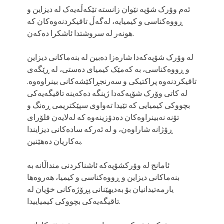
ئەم وۆرک شۆپە نێوان زانستە تێکەڵەیەک لە دیزاین و
ڕووەکناسی و کیمیایە، لەگەڵ تاقیکردنەوەکان کە
هونەر لە سروشتدا ئاشکرا دەکەن.
لە وۆرک شۆپەکەدا شارەزا دەبین لە بنەماکانی دیزاین
و ڕووەکناسی، بە کەمێک کیمیای دەستی، لە ڕێگەی
تاقیکردنەوە پراکتیکی و سەرنجڕاکێشەکانی بینراوەوە.
لە کاتی وۆرک شۆپەکەدا ژینگە دەکەینە تاقیگەیەکی
بچووکی کیمیایی کە تێیدا تەواوی سپێکتریمی ڕەنگ و
تۆنە نەبینراوەکان دەدۆزینەوە کە لەلایەن فلۆرای
ڕۆژانە شاراوەن، و لە ئەرکە سادەکانی دیزایندا
بەکاریان دەهێنین.
ئامانج لە وۆرکشۆپەکە ئاشناکردنی منداڵانە بە
بنەماکانی دیزاین و ڕووەکناسی و کیمیا، هەروەها
یارمەتیدانیان بۆ بەدیهێنانی پڕۆژەکانی خۆیان لە
تاقیگەیەکی بچووکی کیمیاییدا.