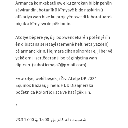
Armanca komxebatê ew e ku zarokan bi bingehên
sêwirandin, botanîk û kîmyayê bide naskirin û
alîkariya wan bike ku projeyên xwe di laboratuarek
piçûk a kîmyewî de pêk bînin.
Atolye bêpere ye, û ji bo xwendekarên polên jêrîn
ên dibistana seretayî (temenê heft heta yazdeh)
tê armanc kirin. Hejmara cihan sînordar e, ji ber vê
yekê em ji serlêderan ji bo têgihiştina wan
dipirsin. (suboticmaja7@gmail.com)
Ev atolye, wekî beşek ji Živi Atelje DK 2024
Equinox Bazaar, ji hêla: HDD Dizajnerska
početnica Kolorflorista ve hatî çêkirin.
*
23.3 شەممە / لە کاتژمێر 15:00 بۆ 17:00