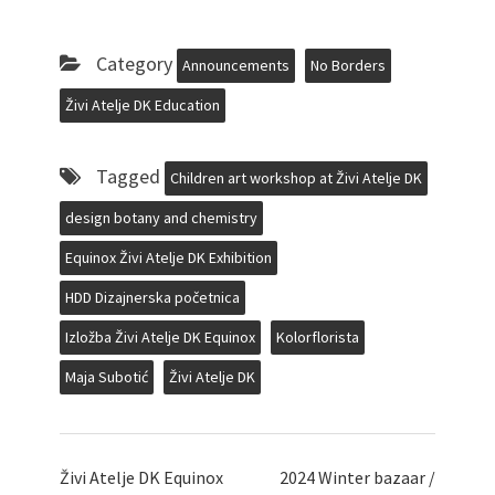
Category
Announcements
No Borders
Živi Atelje DK Education
Tagged
Children art workshop at Živi Atelje DK
design botany and chemistry
Equinox Živi Atelje DK Exhibition
HDD Dizajnerska početnica
Izložba Živi Atelje DK Equinox
Kolorflorista
Maja Subotić
Živi Atelje DK
Živi Atelje DK Equinox
2024 Winter bazaar /