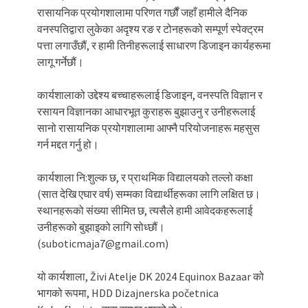
रासायनिक प्रयोगशालामा परिणत गर्छौं जहाँ हामीले दैनिक
वनस्पतिद्वारा लुकेका अदृश्य रङ र टोनहरूको सम्पूर्ण स्पेक्ट्रम
पत्ता लगाउँछौं, र हामी तिनीहरूलाई साधारण डिजाइन कार्यहरूमा
लागू गर्नेछौं।
कार्यशालाको उद्देश्य बच्चाहरूलाई डिजाइन, वनस्पति विज्ञान र
रसायन विज्ञानका आधारभूत कुराहरू बुझाउनु र उनीहरूलाई
सानो रासायनिक प्रयोगशालामा आफ्नै परियोजनाहरू महसुस
गर्न मद्दत गर्नु हो।
कार्यशाला नि:शुल्क छ, र प्राथमिक विद्यालयको तल्लो कक्षा
(सात देखि एघार वर्ष) सम्मका विद्यार्थीहरूका लागि लक्षित छ।
स्थानहरूको संख्या सीमित छ, त्यसैले हामी आवेदकहरूलाई
उनीहरूको बुझाइको लागि सोध्छौं।
(suboticmaja7@gmail.com)
यो कार्यशाला, Živi Atelje DK 2024 Equinox Bazaar को
भागको रूपमा, HDD Dizajnerska početnica