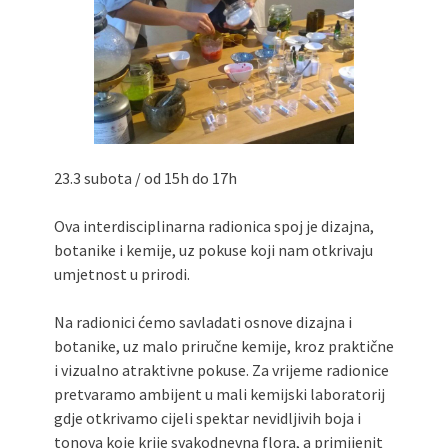
"Circles of Care, Art and Community"
2024 MARIO project
VDK street in Dugo Selo!
Zimski Bazaar 10 godina Živog Ateljea
DK | Winter Bazaar 10 years of Living
Atelier DK
Glas Tišine izložba / Voice of Silence
23.3 subota / od 15h do 17h
exhibition
Ova interdisciplinarna radionica spoj je dizajna,
botanike i kemije, uz pokuse koji nam otkrivaju
umjetnost u prirodi.
Na radionici ćemo savladati osnove dizajna i
botanike, uz malo priručne kemije, kroz praktične
i vizualno atraktivne pokuse. Za vrijeme radionice
pretvaramo ambijent u mali kemijski laboratorij
gdje otkrivamo cijeli spektar nevidljivih boja i
tonova koje krije svakodnevna flora, a primijenit