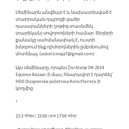
Սեմինարն անվճար է և նախատեսված է
տարրական դպրոցի ցածր
դասարանների (յոթից տասնմեկ
տարեկան) սովորողների համար: Տեղերի
քանակը սահմանափակ է, ուստի
խնդրում ենք դիմորդներին ըմբռնումով
մոտենալ: (suboticmaja7@gmail.com)
Այս սեմինարը, որպես Živi Atelje DK 2024
Equinox Bazaar-ի մաս, հնարավոր է դարձել՝
HDD Dizajnerska početnica Kolorflorista-ի
կողմից:
*
23.3 শনিবার / 15:00 থেকে 17:00 পর্যন্ত