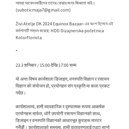
আমরা আবেদনকারীদের তাদের বোঝার জন্য জিজ্ঞাসা করি।
(suboticmaja7@gmail.com)
Živi Atelje DK 2024 Equinox Bazaar-এর অংশ হিসেবে এই
কর্মশালাটি সম্ভব করেছে: HDD Dizajnerska početnica
Kolorflorista
*
23.3 शनिबार / 15:00 देखि 17:00 सम्म
यो अन्तःविषय कार्यशाला डिजाइन, वनस्पति विज्ञान र रसायन
विज्ञान को संयोजन हो, प्रयोगहरु संग प्रकृति मा कला प्रकट
गर्दछ।
कार्यशालामा, हामी व्यावहारिक र दृश्यात्मक रूपमा आकर्षक
प्रयोगहरू मार्फत, थोरै उपयोगी रसायन विज्ञानको साथ,
डिजाइन र वनस्पति विज्ञानको आधारभूत कुराहरू मास्टर
गर्नेछौं। कार्यशालाको समयमा, हामी वातावरणलाई एउटा सानो