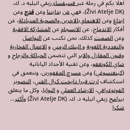
اهلا بكم في رحلة عبر
فسيفساء
زيفي اتيليه د. ك.
(Živi Atelje DK)، فهي
عن
بدايتنا
وعن
قدح
وعن
ابداع
وعن
الاهتمام بالاخرين والصحبة المتبادلة
، عن
أفكار
الاندماج
، عن
الانسجام
عن
المشاركة الافقية
وعن
الصمت
كذلك. نحن نكتب عن
التواصل
والتعددية اللغوية
و
البنك الزمني
و
الاعمال الفخارية
و
فنون المغازل والابر
التي تتضمن
الحياكة
و
الزجاج
و
شاي الكونغفو
، وعن تقنية الأجداد اليابانية
(كينغتسوغي)
وعن
مسرح المقهورين
. ونتعمق في
استكشاف
ارث فيرا دايخت كرال الفني
،
التصوير
الفوتوغرافي
،
الارشاد العملي
و
النوايا
، وكل ما يتعلق
ببرامج
زيفي اتيليه د. ك. (Živi Atelje DK) و
أكثر
...
شكرا