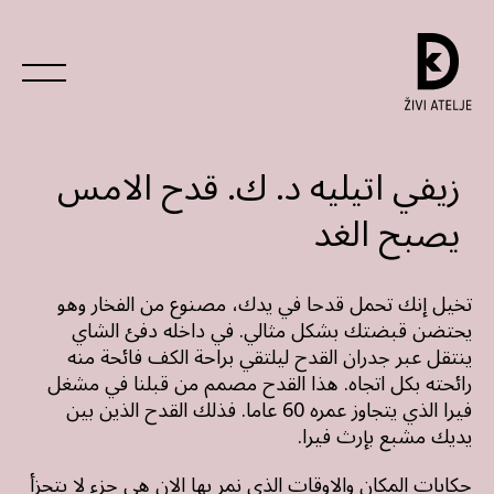
زيفي اتيليه د. ك. قدح الامس
يصبح الغد
تخيل إنك تحمل قدحا في يدك، مصنوع من الفخار وهو
يحتضن قبضتك بشكل مثالي. في داخله دفئ الشاي
ينتقل عبر جدران القدح ليلتقي براحة الكف فائحة منه
رائحته بكل اتجاه. هذا القدح مصمم من قبلنا في مشغل
فيرا الذي يتجاوز عمره 60 عاما. فذلك القدح الذين بين
يديك مشبع بإرث فيرا.
حكايات المكان والاوقات الذي نمر بها الان هي جزء لا يتجزأ