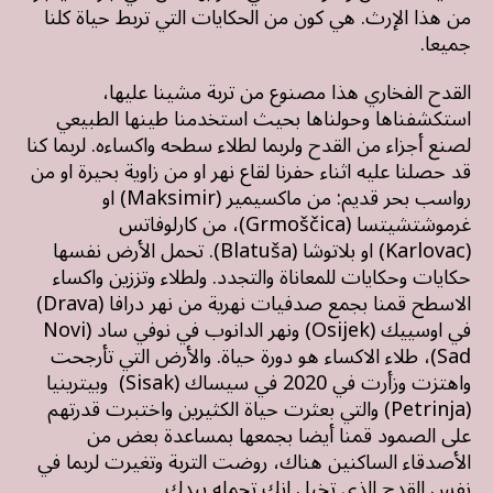
من هذا الإرث. هي كون من الحكايات التي تربط حياة كلنا
جميعا.
القدح الفخاري هذا مصنوع من تربة مشينا عليها،
استكشفناها وحولناها بحيث استخدمنا طينها الطبيعي
لصنع أجزاء من القدح ولربما لطلاء سطحه واكساءه. لربما كنا
قد حصلنا عليه اثناء حفرنا لقاع نهر او من زاوية بحيرة او من
رواسب بحر قديم: من ماكسيمير (Maksimir) او
غرموشتشيتسا (Grmoščica)، من كارلوفاتس
(Karlovac) او بلاتوشا (Blatuša). تحمل الأرض نفسها
حكايات وحكايات للمعاناة والتجدد. ولطلاء وتززين واكساء
الاسطح قمنا بجمع صدفيات نهرية من نهر درافا (Drava)
في اوسييك (Osijek) ونهر الدانوب في نوفي ساد (Novi
Sad)، طلاء الاكساء هو دورة حياة. والأرض التي تأرجحت
واهتزت وزأرت في 2020 في سيساك (Sisak) وبيترينيا
(Petrinja) والتي بعثرت حياة الكثيرين واختبرت قدرتهم
على الصمود قمنا أيضا بجمعها بمساعدة بعض من
الأصدقاء الساكنين هناك، روضت التربة وتغيرت لربما في
نفس القدح الذي تخيل انك تحمله بيدك.