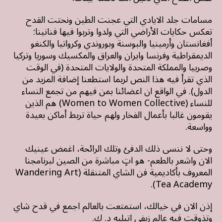
مسامات جلد الايادي التي عجنت الطين ونحتت القدح
تعكس حكايات الأراضي التي ولدوا وتربوا فيها فنانينا:
أفغانستان وأرمينيا والبوسنة وبوروندي وكرواتيا والكنغو
الديمقراطية وفرنسا وايران والعراق والمكسيك وسوريا وتركيا
وصربيا والمملكة المتحدة والولايات المتحدة (في الوقت
الذي تقرأ فيه هذا النص لربما استطعنا إضافة المزيد من
الدول). في الواقع ان اعضائنا بمن فيهم من تجمع النساء
للنساء (Women to Women Collective) هم الذين
يقومون غالبا بأعمال الفخار ولهم حياة تربط أماكن بعيدة
وواسعة.
وحتى لا ننسى ذلك الدفئ وتلك الرائحة، اغمض عينيك
الان واشعر بالطعم- هو اتٍ مباشرة من الصين لبرنامجنا
المعروف بأكاديمية فن الشاي المتنقلة (Wandering Art
Tea Academy).
إذن الان في خيالك، استمتعت بالعالم اجمع في قدح شاي
وتذوقت فيه عالم زيفي اتيليه د. ك.