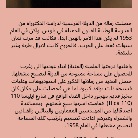
حصلت زمالة من الدولة الفرنسية لدراسة الدكتوراه من
المدرسة الوطنية للفنون الجميلة في باريس. ولكن في العام
1953 لم يكن هذا الامر بالهين ابدا، فكانت قد مرت ثمان
سنوات فقط على الحرب، فالجروح كانت لاتزال طرية وغير
ملتئمة.
واهلتها درجتها العلمية (الفنية) اثناء عودتها الى زغرب
للحصول على مساحة ممنوحة من الدولة لتصبح مشغلها.
حصل العديد من زملائها الذكور على استوديوهات وعليات
فسيحة ذات نوافذ كبيرة. اما هي فحصلت على مكان كان
مخبز قديم مهجور داخل الفناء الواقع في شارع ايليسا 110
(Ilica 110). فقامت اسرتها ببيع شقتهم، وبمساعدة
اصدقائها من المهندسين المعماريين والبنائين والفنانين
والشعراء وغيرهم اعادت تصميم وترتيب تلك المساحة
لتصبح مشغلها في العام 1958.