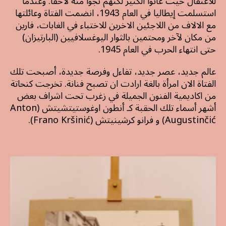
للاعتقال حيث عانوا الكثير لكنهم نجوا منه لاحقا. وعندما
استسلمت إيطاليا في العام 1943، انضمت الفتاة وعائلتها
مع الالاف من اللاجئين الاخرين للاختباء في الغابات، فارين
من مكان لآخر ومحتمين بالثوار اليوغسلافيين (البارتيزان)
حتى انتهاء الحرب في العام 1945.
عالم جديد، عصر جديد، تفاءل وفرصة جديدة، أصبحت تلك
الفتاة الان امرأة بالغة ارادت ان تصبح فنانة. تخرجت كنحاتة
من اكاديمية الفنون الجميلة في زغرب تحت اشراف بعض
أشهر أسماء تلك الحقبة كـ أنطون اوغوستيتشيتش (Anton
Augustinčić) و فرانو كرشينيتش (Frano Kršinić).