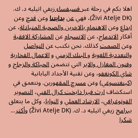
اهلا بكم في رحلة عبر
فسيفساء
زيفي اتيليه د. ك.
(Živi Atelje DK)، فهي
عن
بدايتنا
وعن
قدح
وعن
ابداع
وعن
الاهتمام بالاخرين والصحبة المتبادلة
، عن
أفكار
الاندماج
، عن
الانسجام
عن
المشاركة الافقية
وعن
الصمت
كذلك. نحن نكتب عن
التواصل
والتعددية اللغوية
و
البنك الزمني
و
الاعمال الفخارية
و
فنون المغازل والابر
التي تتضمن
الحياكة
و
الزجاج
و
شاي الكونغفو
، وعن تقنية الأجداد اليابانية
(كينغتسوغي)
وعن
مسرح المقهورين
. ونتعمق في
استكشاف
ارث فيرا دايخت كرال الفني
،
التصوير
الفوتوغرافي
،
الارشاد العملي
و
النوايا
، وكل ما يتعلق
ببرامج
زيفي اتيليه د. ك. (Živi Atelje DK) و
أكثر
...
شكرا