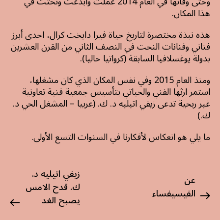
وحتى وفاتها في العام 2014 عملت وابدعت ونحتت في
هذا المكان.
هذه نبذة مختصرة لتاريخ حياة فيرا دايخت كرال، احدى أبرز
فناني وفنانات النحت في النصف الثاني من القرن العشرين
بدولة يوغسلافيا السابقة (كرواتيا حاليا).
ومنذ العام 2015 وفي نفس المكان الذي كان مشغلها،
استمر ارثها الفني والحياتي بتأسيس جمعية فنية تعاونية
غير ربحية تدعى زيفي اتيليه د. ك. (عربيا – المشغل الحي د.
ك.)
ما يلي هو انعكاس لأفكارنا في السنوات التسع الأولى.
زيفي اتيليه د.
عن
ك. قدح الامس
الفيسيفساء
يصبح الغد