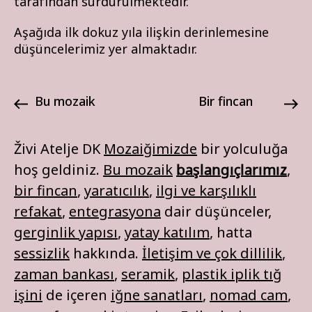
tarafından sürdürülmektedir.
Aşağıda ilk dokuz yıla ilişkin derinlemesine
düşüncelerimiz yer almaktadır.
bu mozaik
bir fincan
Živi Atelje DK
Mozaiğimizde
bir yolculuğa
hoş geldiniz.
Bu mozaik
başlangıçlarımız
,
bir fincan
,
yaratıcılık
,
ilgi ve karşılıklı
refakat
,
entegrasyona
dair düşünceler,
gerginlik yapısı
,
yatay katılım
, hatta
sessizlik
hakkında.
İletişim ve çok dillilik
,
zaman bankası
,
seramik
,
plastik iplik tığ
işini
de içeren
iğne sanatları
,
nomad cam
,