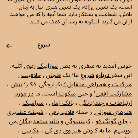
است، یک تمرین روزانه، یک تمرین هنری. نیاز به زمان،
تلاش، شجاعت و پشتکار دارد. شما آنچه را که می خواهید
از آن می گیرید. اینگونه به رشد آن کمک می کنید.
شروع
خوش آمدید به سفری به بطن
موزاییک
ژیوی آتلیه.
این سفر
درباره
شروع
ما٬ یک
فنجان
,
خلاقيت
,
مراقبت و همراهی متقابل
٬
یکپارچگی افکار٬
تنش
،
مشارکت افقی'
و حتی
سکوت
است. ما
در مورد
ارتباطات و چندزبانگی
،
بانک زمان
،
سرامیک
،
هنرهای سوزنی
از جمله
قلاب بافی
،
شیشه عشایری
،
چای گونگ فو
،
کینتسوگی
و
تئاتر ستمدیدگان
می
نویسیم. ما به کاوش
هنر وی دی کی
،
عکاسی
،