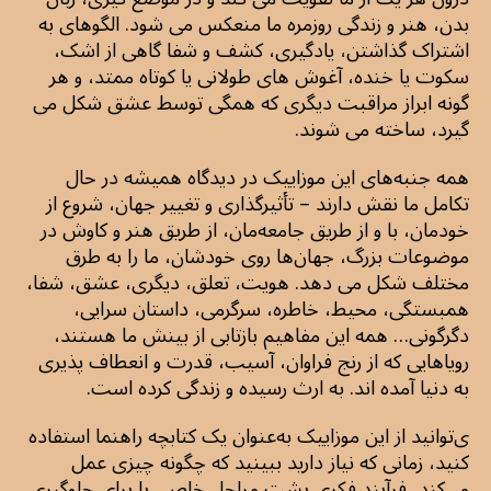
بدن، هنر و زندگی روزمره ما منعکس می شود. الگوهای به
اشتراک گذاشتن، یادگیری، کشف و شفا گاهی از اشک،
سکوت یا خنده، آغوش های طولانی یا کوتاه ممتد، و هر
گونه ابراز مراقبت دیگری که همگی توسط عشق شکل می
گیرد، ساخته می شوند.
همه جنبه‌های این موزاییک در دیدگاه همیشه در حال
تکامل ما نقش دارند – تأثیرگذاری و تغییر جهان، شروع از
خودمان، با و از طریق جامعه‌مان، از طریق هنر و کاوش در
موضوعات بزرگ، جهان‌ها روی خودشان، ما را به طرق
مختلف شکل‌ می دهد. هویت، تعلق، دیگری، عشق، شفا،
همبستگی، محیط، خاطره، سرگرمی، داستان سرایی،
دگرگونی… همه این مفاهیم بازتابی از بینش ما هستند،
رویاهایی که از رنج فراوان، آسیب، قدرت و انعطاف پذیری
به دنیا آمده اند. به ارث رسیده و زندگی کرده است.
ی‌توانید از این موزاییک به‌عنوان یک کتابچه راهنما استفاده
کنید، زمانی که نیاز دارید ببینید که چگونه چیزی عمل
می‌کند، فرآیند فکری پشت مراحل خاص، یا برای جلوگیری