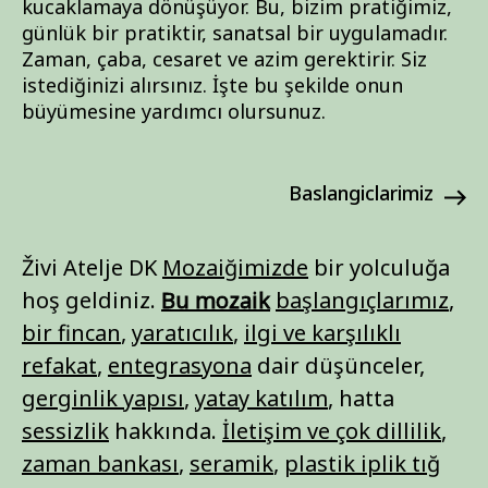
kucaklamaya dönüşüyor. Bu, bizim pratiğimiz,
günlük bir pratiktir, sanatsal bir uygulamadır.
Zaman, çaba, cesaret ve azim gerektirir. Siz
istediğinizi alırsınız. İşte bu şekilde onun
büyümesine yardımcı olursunuz.
baslangiclarimiz
Živi Atelje DK
Mozaiğimizde
bir yolculuğa
hoş geldiniz.
Bu mozaik
başlangıçlarımız
,
bir fincan
,
yaratıcılık
,
ilgi ve karşılıklı
refakat
,
entegrasyona
dair düşünceler,
gerginlik yapısı
,
yatay katılım
, hatta
sessizlik
hakkında.
İletişim ve çok dillilik
,
zaman bankası
,
seramik
,
plastik iplik tığ