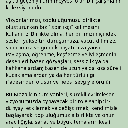
aşkla geçen yılların meyvesi olan bir çalışmanın
koleksiyonudur.
Vizyonlarımızı, topluluğumuzu birlikte
oluştururken biz “işbirlikçi” kelimesini
kullanırız. Birlikte olma, her birimizin içindeki
sesleri yükseltir; duruşumuza, vücut dilimize,
sanatımıza ve günlük hayatımıza yansır.
Paylaşma, öğrenme, keşfetme ve iyileşmenin
desenleri bazen gözyaşları, sessizlik ya da
kahkahalardan; bazen de uzun ya da kısa süreli
kucaklamalardan ya da her türlü ilgi
ifadesinden oluşur ve hepsi sevgiyle örülür.
Bu Mozaik’in tüm yönleri, sürekli evrimleşen
vizyonumuzda oynayacak bir role sahiptir.-
dünyayı etkilemek ve değiştirmek, kendimizle
başlayarak, topluluğumuzla birlikte ve onun
aracılığıyla, sanat ve büyük temaların keşfi