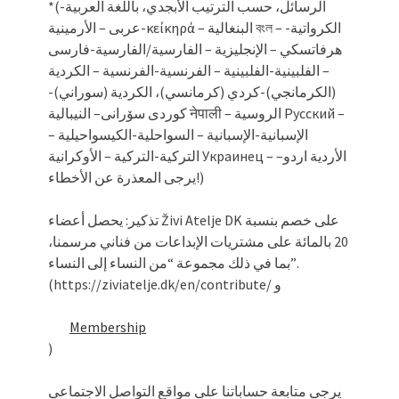
*(الرسائل، حسب الترتيب الأبجدي، باللغة العربية-
عربى – الأرمينية-κείκηρά – البنغالية বংল – الكرواتية-
هرفاتسكي – الإنجليزية – الفارسية/الفارسية-فارسی
– الفلبينية-الفلبينية – الفرنسية-الفرنسية – الكردية
(الكرمانجي)-كردي (كرمانسي)، الكردية (سوراني)-
کوردی سۆرانی– النيبالية नेपाली – الروسية Русский –
الإسبانية-الإسبانية – السواحلية-الكيسواحيلية –
التركية-التركية – الأوكرانية Украинец – الأردية اردو–
يرجى المعذرة عن الأخطاء!)
تذكير: يحصل أعضاء Živi Atelje DK على خصم بنسبة
20 بالمائة على مشتريات الإبداعات من فناني مرسمنا،
بما في ذلك مجموعة “من النساء إلى النساء”.
(https://ziviatelje.dk/en/contribute/ و
Membership
)
يرجى متابعة حساباتنا على مواقع التواصل الاجتماعي