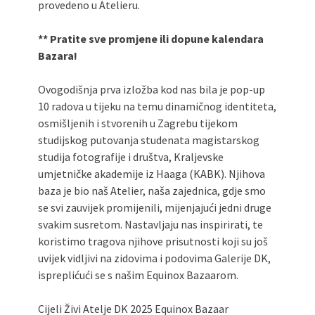
provedeno u Atelieru.
** Pratite sve promjene ili dopune kalendara
Bazara!
Ovogodišnja prva izložba kod nas bila je pop-up
10 radova u tijeku na temu dinamičnog identiteta,
osmišljenih i stvorenih u Zagrebu tijekom
studijskog putovanja studenata magistarskog
studija fotografije i društva, Kraljevske
umjetničke akademije iz Haaga (KABK). Njihova
baza je bio naš Atelier, naša zajednica, gdje smo
se svi zauvijek promijenili, mijenjajući jedni druge
svakim susretom. Nastavljaju nas inspirirati, te
koristimo tragova njihove prisutnosti koji su još
uvijek vidljivi na zidovima i podovima Galerije DK,
ispreplićući se s našim Equinox Bazaarom.
Cijeli Živi Atelje DK 2025 Equinox Bazaar