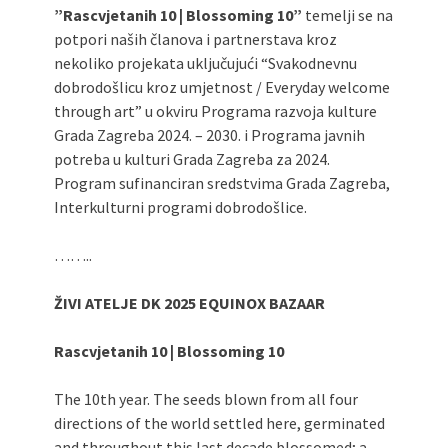
”Rascvjetanih 10 | Blossoming 10”
temelji se na
potpori naših članova i partnerstava kroz
nekoliko projekata uključujući “Svakodnevnu
dobrodošlicu kroz umjetnost / Everyday welcome
through art” u okviru Programa razvoja kulture
Grada Zagreba 2024. – 2030. i Programa javnih
potreba u kulturi Grada Zagreba za 2024.
Program sufinanciran sredstvima Grada Zagreba,
Interkulturni programi dobrodošlice.
……..
ŽIVI ATELJE DK 2025 EQUINOX BAZAAR
Rascvjetanih 10 | Blossoming 10
The 10th year. The seeds blown from all four
directions of the world settled here, germinated
and throughout this last decade blossomed; a