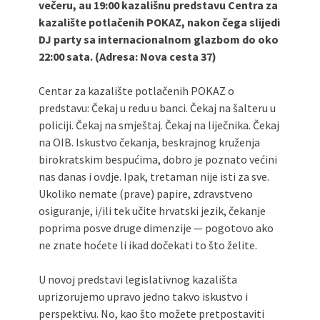
večeru, au 19:00 kazališnu predstavu Centra za
kazalište potlačenih POKAZ, nakon čega slijedi
DJ party sa internacionalnom glazbom do oko
22:00 sata. (Adresa: Nova cesta 37)
Centar za kazalište potlačenih POKAZ o
predstavu: Čekaj u redu u banci. Čekaj na šalteru u
policiji. Čekaj na smještaj. Čekaj na liječnika. Čekaj
na OIB. Iskustvo čekanja, beskrajnog kruženja
birokratskim bespućima, dobro je poznato većini
nas danas i ovdje. Ipak, tretaman nije isti za sve.
Ukoliko nemate (prave) papire, zdravstveno
osiguranje, i/ili tek učite hrvatski jezik, čekanje
poprima posve druge dimenzije — pogotovo ako
ne znate hoćete li ikad dočekati to što želite.
U novoj predstavi legislativnog kazališta
uprizorujemo upravo jedno takvo iskustvo i
perspektivu. No, kao što možete pretpostaviti