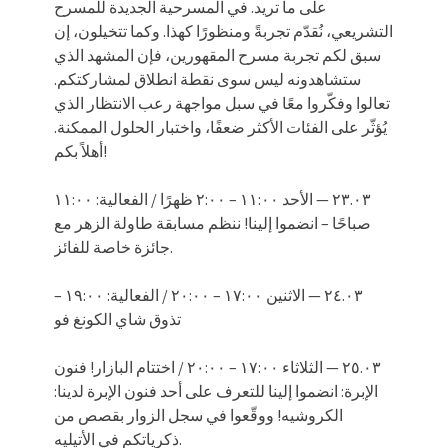
على ما تريد. في المسرحية الجديدة للمسرح
التشريعي، نُقدّم تجربةً ومنظورًا كهذا. وكما تتخيلون، إن
سبق لكم تجربة مسرح المقهورين، فإن المشهد الذي
ستشاهدونه ليس سوى نقطة انطلاق لمشاركتكم.
تعالوا وفكّروا معًا في سبل مواجهة رعب الانتظار الذي
يُؤثّر على الفئات الأكثر ضعفًا، واختبار الحلول الممكنة.
أهلاً بكم!
٢٣.٠٣ — الأحد ١١:٠٠ – ٢:٠٠ ظهرًا / الفعالية: ١١:٠٠
صباحًا – انضموا إلينا! ننظم مسابقة طاولة الزهر مع
جائزة خاصة للفائز.
٢٤.٠٣ — الاثنين ١٧:٠٠ – ٢٠:٠٠ / الفعالية: ١٩:٠٠ –
تذوق شاي الكونغ فو
٢٥.٠٣ — الثلاثاء ١٧:٠٠ – ٢٠:٠٠ / اختتام البازار! فنون
الإبرة: انضموا إلينا للتعرف على أحد فنون الإبرة لدينا:
الكروشيه! ووقّعوا في سجل الزوار بقصص من
ذكرياتكم في الأتيليه.