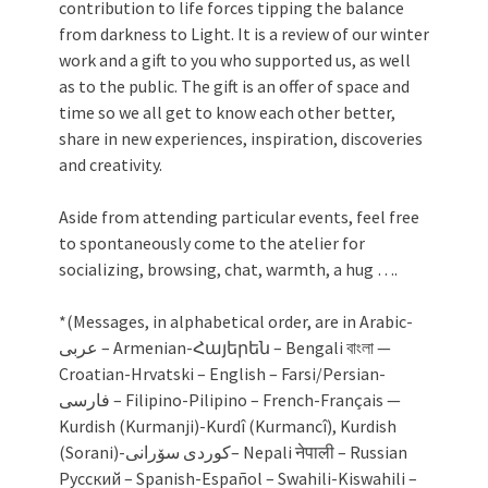
contribution to life forces tipping the balance
from darkness to Light. It is a review of our winter
work and a gift to you who supported us, as well
as to the public. The gift is an offer of space and
time so we all get to know each other better,
share in new experiences, inspiration, discoveries
and creativity.
Aside from attending particular events, feel free
to spontaneously come to the atelier for
socializing, browsing, chat, warmth, a hug ….
*(Messages, in alphabetical order, are in Arabic-
عربى – Armenian-Հայերեն – Bengali বাংলা —
Croatian-Hrvatski – English – Farsi/Persian-
فارسی – Filipino-Pilipino – French-Français —
Kurdish (Kurmanji)-Kurdî (Kurmancî), Kurdish
(Sorani)-کوردی سۆرانی– Nepali नेपाली – Russian
Русский – Spanish-Español – Swahili-Kiswahili –