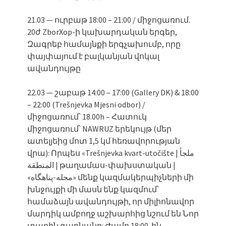
21.03 — ուրբաթ 18:00 – 21:00 / միջոցառում.
20ժ ZborXop-ի կախարդական երգեր,
Զագրեբ համայնքի երգչախումբ, որը
փայփայում է բալկանյան վոկալ
ավանդույթը
22.03 — շաբաթ 14:00 – 17:00 (Gallery DK) & 18:00
– 22:00 (Trešnjevka Mjesni odbor) /
միջոցառում՝ 18.00h – Հատուկ
միջոցառում՝ NAWRUZ երեկույթ (մեր
ատելյեից մոտ 1,5 կմ հեռավորության
վրա): Որպես «Trešnjevka kvart-utočište | ملجأ
المنطقة | թաղամաս-փախստական ​​|
«محله-پناهگاه» մենք կազմակերպիչների մի
խնջույքի մի մասն ենք կազմում՝
համաձայն ավանդույթի, որ միլիոնավոր
մարդիկ ամբողջ աշխարհից նշում են Նոր
տարին գարնանը: Ժամը 18:00-ին