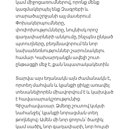
կամ միջոցառումներով, որոնք մենք
կազմակերպել ենք Զագրեբի և
տարածաշրջանի այլ մասերում:
Փոխակերպումները,
փոփոխությունները, նույնիսկ որոշ
գաղափարների անկումը, ինչպես ընկած
պտուղները, բեղմնավորում են նոր
նախաձեռնություններ շարունակելու
համար: Կախարդանքն ավելի շուտ
ընթացքի մեջ է, քան նպատակակետին:
Տարվա այս եղանակն այն ժամանակն է,
որտեղ մահվան և կյանքի ցիկլը առավել
տեսանելիորեն միավորվում է և կախված
է հավասարակշռությունից:
Գիշահավասար. Ձմեռը շուտով կսկսի
նահանջել՝ կյանքի նորացման տեղ
թողնելով։ Ամեն մի նոր ցողուն՝ ծաղիկ
կամ սածիլ, նոր գաղափարի, նոր հույսի