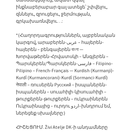
ինքնաբերաբար գալ ատելյե՝ շփվելու,
զննելու, զրուցելու, ջերմության,
գրկախառնվելու…:
*(Հաղորդագրություններն, այբբենական
կարգով, արաբերեն-عربی – հայերեն-
հայերեն – բենգալերեն বাংলা —
Խորվաթերեն-Հրվատսկի – Անգլերեն –
Պարսկերեն/Պարսկերեն-فارسی – Filipino-
Pilipino – French-Français — Kurdish (Kurmanji)-
Kurdî (Kurmancorani)-Kurdî (Sormanci-Kurdî)
नेपाली – ռուսերեն Русский – իսպաներեն-
իսպաներեն – սուահիլի-կիսուահիլի –
թուրքերեն-թուրքերեն – ուկրաիներեն
Ուկրաինայից – ուրդու اردو–խնդրում եմ,
ներեցեք սխալները:)
ՀԻՇԵՑՈՒՄ. Živi Atelje DK-ի անդամները