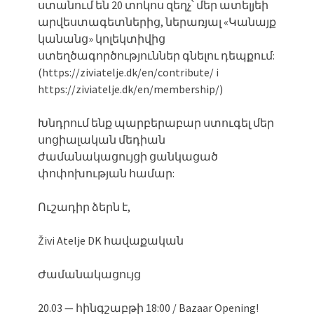
ստանում են 20 տոկոս զեղչ՝ մեր ատելյեի
արվեստագետներից, ներառյալ «Կանայք
կանանց» կոլեկտիվից
ստեղծագործություններ գնելու դեպքում:
(https://ziviatelje.dk/en/contribute/ i
https://ziviatelje.dk/en/membership/)
Խնդրում ենք պարբերաբար ստուգել մեր
սոցիալական մեդիան
ժամանակացույցի ցանկացած
փոփոխության համար:
Ուշադիր ձերն է,
Živi Atelje DK հավաքական
Ժամանակացույց
20.03 — հինգշաբթի 18:00 / Bazaar Opening!