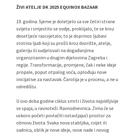
ŽIVI ATELJE DK 2025 EQUINOX BAZAAR
10. godina. Sjeme je doletjelo sa sve četiri strane
svijeta i smjestilo se ovdje, proklijalo, te se kroz
desetljeće rascvjetalo; to je doprinos ljubavi
stotina ljudi koji su prošli kroz dvorište, atelje,
galeriju ili sudjelovali na događanjima
organiziranim u drugim dijelovima Zagreba i
regije. Transformacije, promjene, čak i neke ideje
propale, poput otpalog voća, oplođuju nove
inicijative za nastavak. Čarolija je u procesu, a ne u
odredištu.
U ovo doba godine ciklus smrti i života najvidljivije
se spaja, u ravnoteži. Ravnodnevnica. Zima će se
uskoro početi povlačiti ostavljajući prostor za
obnovu života. Svaka nova stabljika, cvijet ili
sadnica, oblik je nove ideje, nove nade i novog