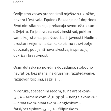
udaha.
Ovdje smo za vas prezentirali mješavinu izložbe,
bazara i festivala. Equinox Bazaar je naš doprinos
životnim silama koje prebacuju ravnotežu iz tame
u Svjetlo. To je osvrt na naš zimski rad, poklon
vama koji ste nas podržavali, ali i javnosti. Nudimo
prostor i vrijeme na dar kako bismo se svi bolje
upoznali, podijelili nova iskustva, inspiraciju,
otkrića i kreativnost.
Osim dolaska na pojedina događanja, slobodno
navratite, bez plana, na druženje, razgledavanje,
razgovor, toplinu, zagrljaj….
*(Poruke, abecednim redom, su na arapskom-
عربى – armenskom-Հայերեն – bengalskom বাংলা
— hrvatskom-hrvatskom – engleskom –
farsi/perzijskom-فارسی – filipinskom-