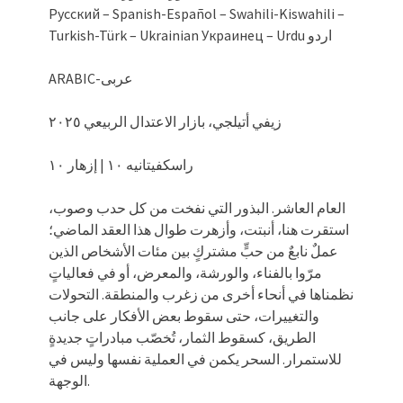
Русский – Spanish-Español – Swahili-Kiswahili –
Turkish-Türk – Ukrainian Украинец – Urdu اردو
ARABIC-عربى
زيفي أتيلجي، بازار الاعتدال الربيعي ٢٠٢٥
راسكفيتانيه ١٠ | إزهار ١٠
العام العاشر. البذور التي نفخت من كل حدب وصوب،
استقرت هنا، أنبتت، وأزهرت طوال هذا العقد الماضي؛
عملٌ نابعٌ من حبٍّ مشتركٍ بين مئات الأشخاص الذين
مرّوا بالفناء، والورشة، والمعرض، أو في فعالياتٍ
نظمناها في أنحاء أخرى من زغرب والمنطقة. التحولات
والتغييرات، حتى سقوط بعض الأفكار على جانب
الطريق، كسقوط الثمار، تُخصّب مبادراتٍ جديدةٍ
للاستمرار. السحر يكمن في العملية نفسها وليس في
الوجهة.