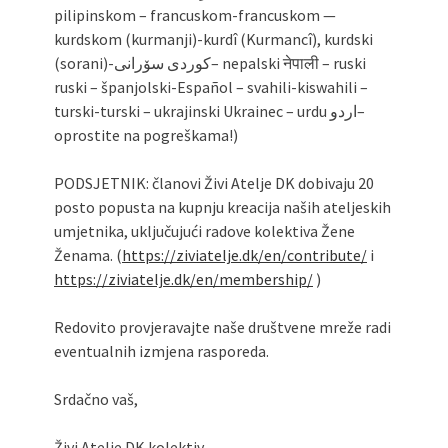
pilipinskom – francuskom-francuskom —
kurdskom (kurmanji)-kurdî (Kurmancî), kurdski
(sorani)-کوردی سۆرانی– nepalski नेपाली – ruski
ruski – španjolski-Español – svahili-kiswahili –
turski-turski – ukrajinski Ukrainec – urdu اردو–
oprostite na pogreškama!)
PODSJETNIK: članovi Živi Atelje DK dobivaju 20
posto popusta na kupnju kreacija naših ateljeskih
umjetnika, uključujući radove kolektiva Žene
Ženama. (
https://ziviatelje.dk/en/contribute/
i
https://ziviatelje.dk/en/membership/
)
Redovito provjeravajte naše društvene mreže radi
eventualnih izmjena rasporeda.
Srdačno vaš,
Živi Atelje DK kolektiv