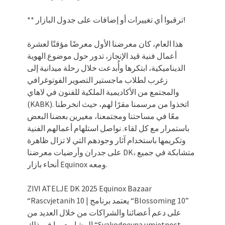
** ترقبوا أي تغييرات أو إضافات على جدول البازار!
هذا العام، كان معرضنا الأول معرضًا مؤقتًا لعشرة
أعمال فنية قيد الإنجاز، تدور حول موضوع الهوية
الديناميكية، ابتكرها وأُبدعت خلال رحلة ميدانية إلى
زغرب لطلاب ماجستير التصوير الفوتوغرافي
والمجتمع من الأكاديمية الملكية للفنون في لاهاي
(KABK). اتخذوا من مرسمنا مقرًا لهم، حيث انخرطنا
معًا في مساحتنا ومجتمعنا، مغيرين بعضنا البعض
باستمرار مع كل لقاء. نواصل استلهام أعمالهم الفنية
وتكريمها باستخدام آثار وجودهم التي لا تزال ظاهرة
على جدران وأرضيات معرضنا DK، متشابكة في جميع
أنحاء بازار Equinox ومعه.
ZIVI ATELJE DK 2025 Equinox Bazaar
“Rascvjetanih 10 | يعتمد برنامج “Blossoming 10”
على دعم أعضائنا والشراكات من خلال العديد من
المشاريع بما في ذلك “Svakodnevna umjetnost