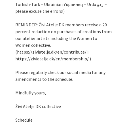
Turkish-Türk – Ukrainian Украинец – Urdu اردو–
please excuse the errors!)
REMINDER: Živi Atelje DK members receive a 20
percent reduction on purchases of creations from
our atelier artists including the Women to
Women collective.
(
https://ziviatelje.dk/en/contribute/
i
https://ziviatelje.dk/en/membership/
)
Please regularly check our social media for any
amendments to the schedule.
Mindfully yours,
Živi Atelje DK collective
Schedule