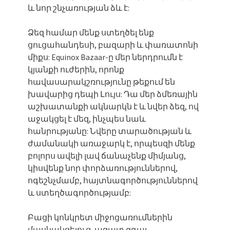
և նոր շնչառության ձև է:
Ձեզ համար մենք ստեղծել ենք
ցուցահանդեսի, բազարի և փառատոնի
միքս: Equinox Bazaar-ը մեր ներդրումն է
կյանքի ուժերին, որոնք
հավասարակշռությունը թեքում են
խավարից դեպի Լույս: Դա մեր ձմեռային
աշխատանքի ակնարկն է և նվեր ձեզ, ով
աջակցել է մեզ, ինչպես նաև
հանրությանը: Նվերը տարածության և
ժամանակի առաջարկ է, որպեսզի մենք
բոլորս ավելի լավ ճանաչենք միմյանց,
կիսվենք նոր փորձառություններով,
ոգեշնչմամբ, հայտնագործություններով
և ստեղծագործությամբ:
Բացի կոնկրետ միջոցառումներին
մասնակցելուց, ազատ զգալ