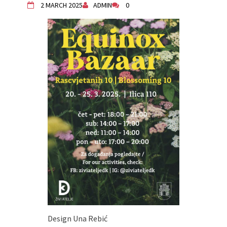
2 MARCH 2025
ADMIN
0
Živi Atelje DK Equinox 2024 Bazaar
VDK Woman-bird in Karlovac
"Circles of Care, Art and Community"
2024 MARIO project
VDK street in Dugo Selo!
Zimski Bazaar 10 godina Živog Ateljea
DK | Winter Bazaar 10 years of Living
Atelier DK
Design Una Rebić