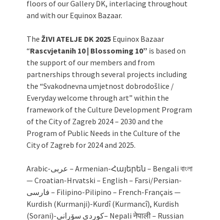
floors of our Gallery DK, interlacing throughout
and with our Equinox Bazaar.
The
ŽIVI ATELJE DK 2025
Equinox Bazaar
“
Rascvjetanih 10 | Blossoming 10”
is based on
the support of our members and from
partnerships through several projects including
the “Svakodnevna umjetnost dobrodošlice /
Everyday welcome through art” within the
framework of the Culture Development Program
of the City of Zagreb 2024 – 2030 and the
Program of Public Needs in the Culture of the
City of Zagreb for 2024 and 2025.
Arabic-عربى – Armenian-Հայերեն – Bengali বাংলা
— Croatian-Hrvatski – English – Farsi/Persian-
فارسی – Filipino-Pilipino – French-Français —
Kurdish (Kurmanji)-Kurdî (Kurmancî), Kurdish
(Sorani)-کوردی سۆرانی– Nepali नेपाली – Russian