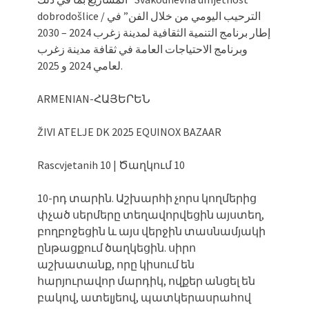
dobrodošlice / الترحيب اليومي من خلال الفن” في
إطار برنامج التنمية الثقافية لمدينة زغرب 2024 – 2030
وبرنامج الاحتياجات العامة في ثقافة مدينة زغرب
لعامي 2024 و 2025.
ARMENIAN-ՀԱՅԵՐԵՆ
ŽIVI ATELJE DK 2025 EQUINOX BAZAAR
Rascvjetanih 10 | Ծաղկում 10
10-րդ տարին. Աշխարհի չորս կողմերից
փչած սերմերը տեղավորվեցին այստեղ,
բողբոջեցին և այս վերջին տասնամյակի
ընթացքում ծաղկեցին. սիրո
աշխատանք, որը կիսում են
հարյուրավոր մարդիկ, ովքեր անցել են
բակով, ատելյեով, պատկերասրահով