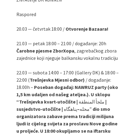
Raspored
20.03 — četvrtak 18:00 /
Otvorenje Bazaara!
21.03 — petak 18:00 – 21:00 / događanje: 20h
Čarobne pjesme ZborXopa
, zagrebačkog zbora
zajednice koji njeguje balkansku vokalnu tradiciju
22.03 — subota 14:00 – 17:00 (Gallery DK) & 18:00 –
22:00 (
Trešnjevka Mjesni odbor)
/ događanje:
18.00h –
Poseban događaj: NAWRUZ party (oko
1,5 km udaljen od našeg ateljea.). U sklopu
“Trešnjevka kvart-utočište |
ملجأ المنطقة
|
susjedstvo-utočište |
–
محله
پناهگاه”
dio smo
organizatora zabave prema tradiciji milijuna
ljudi iz cijelog svijeta za proslavu Nove godine
u proljeće. U 18:00 okupljamo se na iftarsku