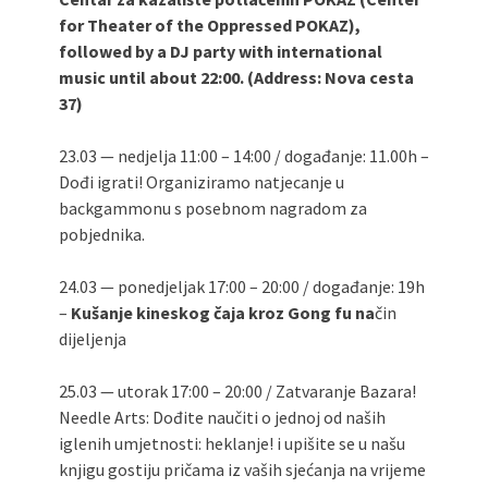
for Theater of the Oppressed POKAZ),
followed by a DJ party with international
music until about 22:00. (Address: Nova cesta
37)
23.03 — nedjelja 11:00 – 14:00 / događanje: 11.00h –
Dođi igrati! Organiziramo natjecanje u
backgammonu s posebnom nagradom za
pobjednika.
24.03 — ponedjeljak 17:00 – 20:00 / događanje: 19h
–
Kušanje kineskog čaja kroz Gong fu na
čin
dijeljenja
25.03 — utorak 17:00 – 20:00 / Zatvaranje Bazara!
Needle Arts: Dođite naučiti o jednoj od naših
iglenih umjetnosti: heklanje! i upišite se u našu
knjigu gostiju pričama iz vaših sjećanja na vrijeme