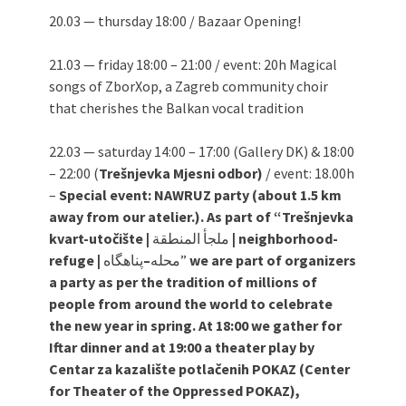
20.03 — thursday 18:00 / Bazaar Opening!
21.03 — friday 18:00 – 21:00 / event: 20h Magical
songs of ZborXop, a Zagreb community choir
that cherishes the Balkan vocal tradition
22.03 — saturday 14:00 – 17:00 (Gallery DK) & 18:00
– 22:00 (
Trešnjevka Mjesni odbor)
/ event: 18.00h
–
Special event: NAWRUZ party (about 1.5 km
away from our atelier.). As part of “Trešnjevka
kvart-utočište |
ملجأ المنطقة
| neighborhood-
refuge |
–
محله
پناهگاه”
we are part of organizers
a party as per the tradition of millions of
people from around the world to celebrate
the new year in spring. At 18:00 we gather for
Iftar dinner and at 19:00 a theater play by
Centar za kazalište potlačenih POKAZ (Center
for Theater of the Oppressed POKAZ),