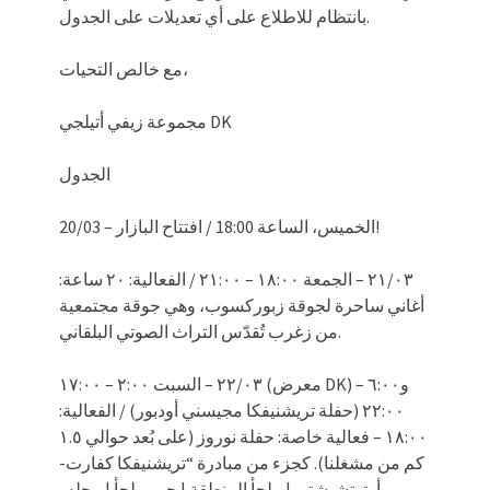
بانتظام للاطلاع على أي تعديلات على الجدول.
مع خالص التحيات،
مجموعة زيفي أتيلجي DK
الجدول
20/03 – الخميس، الساعة 18:00 / افتتاح البازار!
٢١/٠٣ – الجمعة ١٨:٠٠ – ٢١:٠٠ / الفعالية: ٢٠ ساعة:
أغاني ساحرة لجوقة زبوركسوب، وهي جوقة مجتمعية
من زغرب تُقدّس التراث الصوتي البلقاني.
٢٢/٠٣ – السبت ٢:٠٠ – ١٧:٠٠ (معرض DK) و٦:٠٠ –
٢٢:٠٠ (حفلة تريشنيفكا مجيسني أودبور) / الفعالية:
١٨:٠٠ – فعالية خاصة: حفلة نوروز (على بُعد حوالي ١.٥
كم من مشغلنا). كجزء من مبادرة “تريشنيفكا كفارت-
أوتوتشيشتي | ملجأ المنطقة | حي-ملجأ | محله-