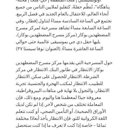
پناهگاه”، نُنظّم حفلةً، كتقليدٍ لملايين الناس من جميع
أنحاء العالم، للاحتفال بالعام الجديد في فصل الربيع.
نجتمع في الساعة السادسة مساءً لتناول إفطار، وفي
الساعة السابعة مساءً نشاهد مسرحية لمركز مسرح
المضطهدين بوكاز (مركز مسرح المضطهدين بوكاز)،
يليها حفل دي جي بموسيقى عالمية حتى حوالي
الساعة العاشرة مساءً. (العنوان: نوفا سيستا ٣٧)
حول المسرحية التي يقدمها مركز مسرح المضطهدين
بوكاز: الانتظار في طابور البنك. الانتظار في مركز
الشرطة. الانتظار للحصول على سكن. الانتظار
للطبيب. الانتظار لمكتب الهجرة والجنسية. تجربة
الانتظار، والتجول بلا نهاية في متاهات البيروقراطية،
معروفة جيدًا لمعظمنا هنا واليوم. ومع ذلك، فإن
المعاملة تختلف من شخص لآخر. إذا لم تكن لديك
الأوراق (الصحية)، أو التأمين الصحي، أو كنت تتعلم
اللغة الكرواتية للتو، فإن الانتظار يأخذ أبعادًا مختلفة
تمامًا – خاصة إذا كنت لا تعرف ما إذا كنت ستحصل