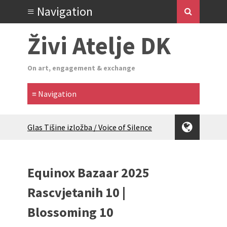
Živi Atelje DK
On art, engagement & exchange
Glas Tišine izložba / Voice of Silence
exhibition
New friends, new tastes / recipes
(multilingual)
Equinox Bazaar 2025
Equinox Bazaar 2025 Rascvjetanih 10 |
Blossoming 10
Rascvjetanih 10 |
2024 Winter bazaar / Zimski bazar
Children activity in 2024 Equinox
Blossoming 10
Bazaar