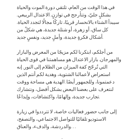
في هذا الوقت من العام، تلتقي دورة الموت والحياة
بشكلٍ جليّ، وتتأرجح في توازنٍ. الاعتدال الربيعي.
سيبدأ الشتاء بالانحسار قريبًا، تاركًا مجالًا لتجدد الحياة.
كل ساق، أو زهرة، أو شتلة جديدة، هي شكلٌ من
أشكال فكرةٍ جديدة، وأملٍ جديد، ونفسٍ جديد.
من أجلكم، ابتكرنا لكم مزيجًا من المعرض والبازار
والمهرجان. بازار الاعتدال هو مساهمتنا في قوى الحياة
التي تُرجّح كفة الميزان من الظلام إلى النور. إنه
استعراض لأعمالنا الشتوية، وهدية لكم أنتم الذين
دعمتمونا، وللجمهور أيضًا. الهدية هي مساحة ووقت
لنتعرف على بعضنا البعض بشكل أفضل، ونتشارك
تجارب جديدة، وإلهامًا، واكتشافات، وإبداعًا.
إلى جانب حضور فعاليات خاصة، لا تترددوا في زيارة
الاستوديو تلقائيًا للتواصل الاجتماعي، والتصفح،
والدردشة، والدفء، والعناق…