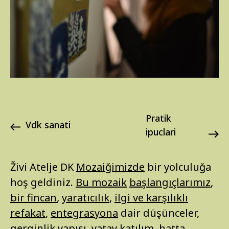
pratik
vdk sanati
ipuclari
Živi Atelje DK
Mozaiğimizde
bir yolculuğa
hoş geldiniz.
Bu mozaik
başlangıçlarımız
,
bir fincan
,
yaratıcılık
,
ilgi ve karşılıklı
refakat
,
entegrasyona
dair düşünceler,
gerginlik yapısı
,
yatay katılım
, hatta