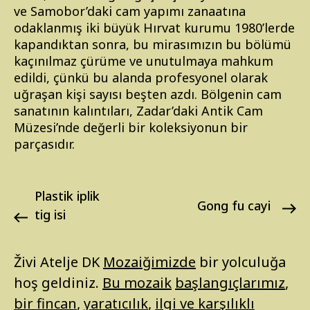
ve Samobor’daki cam yapımı zanaatına
odaklanmış iki büyük Hırvat kurumu 1980’lerde
kapandıktan sonra, bu mirasımızın bu bölümü
kaçınılmaz çürüme ve unutulmaya mahkum
edildi, çünkü bu alanda profesyonel olarak
uğraşan kişi sayısı beşten azdı. Bölgenin cam
sanatının kalıntıları, Zadar’daki Antik Cam
Müzesi’nde değerli bir koleksiyonun bir
parçasıdır.
plastik iplik
gong fu cayi
tig isi
Živi Atelje DK
Mozaiğimizde
bir yolculuğa
hoş geldiniz.
Bu mozaik
başlangıçlarımız
,
bir fincan
,
yaratıcılık
,
ilgi ve karşılıklı