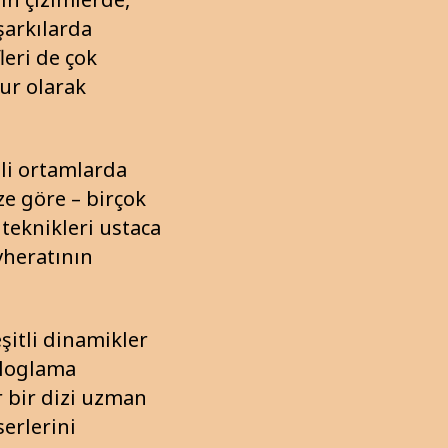
şarkılarda
leri de çok
sur olarak
tli ortamlarda
e göre – birçok
teknikleri ustaca
vheratının
şitli dinamikler
aloglama
 bir dizi uzman
serlerini