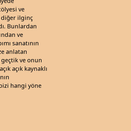
ayede
ölyesi ve
diğer ilginç
dı. Bunlardan
tından ve
pımı sanatının
ze anlatan
n geçtik ve onun
çık açık kaynaklı
’nın
bizi hangi yöne