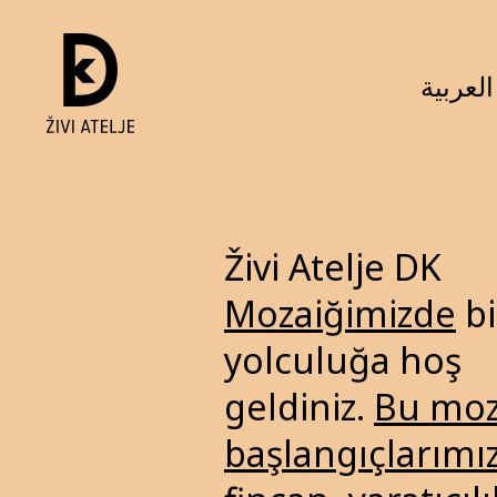
العربية
Živi Atelje DK
Mozaiğimizde
bi
yolculuğa hoş
geldiniz.
Bu moz
başlangıçlarımı