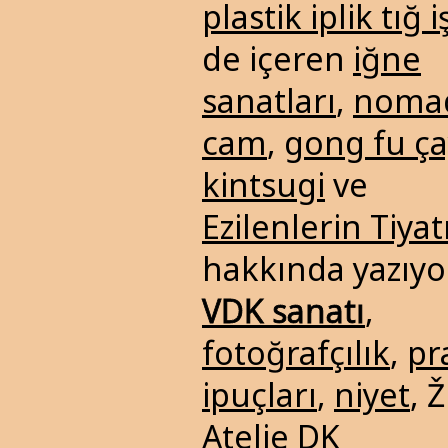
plastik iplik tığ i
de içeren
iğne
sanatları
,
noma
cam
,
gong fu ça
kintsugi
ve
Ezilenlerin Tiya
hakkında yazıyo
VDK sanatı
,
fotoğrafçılık
,
pr
ipuçları
,
niyet
, Ž
Atelje DK