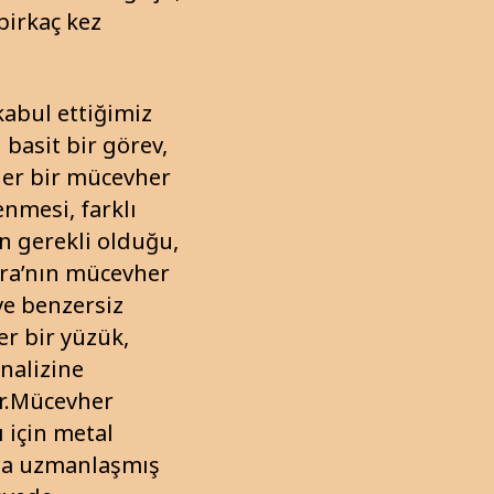
birkaç kez
kabul ettiğimiz
 basit bir görev,
Her bir mücevher
enmesi, farklı
n gerekli olduğu,
era’nın mücevher
ve benzersiz
er bir yüzük,
analizine
or.Mücevher
 için metal
nda uzmanlaşmış