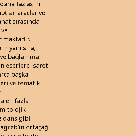
daha fazlasını
notlar, araçlar ve
yahat sırasında
 ve
unmaktadır.
in yanı sıra,
 ve bağlamına
n eserlere işaret
arca başka
leri ve tematik
an
a en fazla
 mitolojik
e dans gibi
 Zagreb’in ortaçağ
ğin çizimlerde,