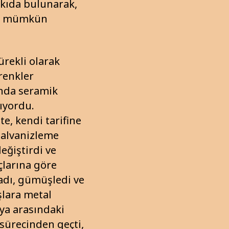
kıda bulunarak,
yı mümkün
ürekli olarak
 renkler
ında seramik
pıyordu.
te, kendi tarifine
galvanizleme
değiştirdi ve
açlarına göre
adı, gümüşledi ve
şlara metal
mya arasındaki
 sürecinden geçti,