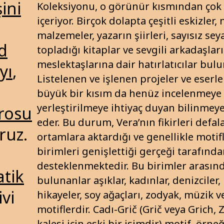
şini
Koleksiyonu, o görünür kısmından çok 
içeriyor. Birçok dolapta çeşitli eskizler, 
malzemeler, yazarın şiirleri, sayısız se
d
topladığı kitaplar ve sevgili arkadaşları
meslektaşlarına dair hatırlatıcılar bul
yı
,
Listelenen ve işlenen projeler ve eserler
büyük bir kısım da henüz incelenmeye
yerleştirilmeye ihtiyaç duyan bilinmeye
trosu
eder. Bu durum, Vera’nın fikirleri defal
ruz.
ortamlara aktardığı ve genellikle motif
birimleri genişlettiği gerçeği tarafınd
desteklenmektedir. Bu birimler arasınd
atik
bulunanlar aşıklar, kadınlar, denizciler,
ivi
hikayeler, soy ağaçları, zodyak, müzik v
motiflerdir. Cadı-Grič (Grič veya Grich,
kalesi için eski bir isimdir) motif, örne