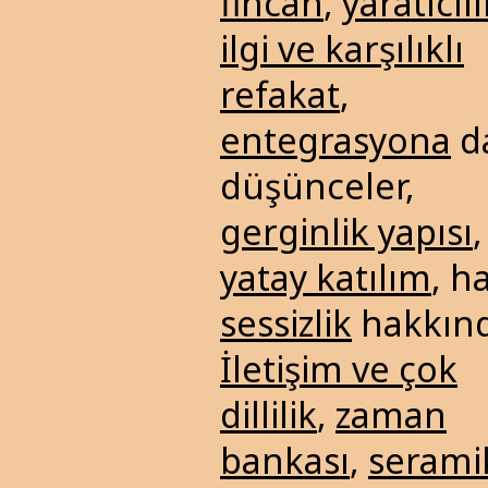
fincan
,
yaratıcılı
ilgi ve karşılıklı
refakat
,
entegrasyona
da
düşünceler,
gerginlik yapısı
,
yatay katılım
, h
sessizlik
hakkınd
İletişim ve çok
dillilik
,
zaman
bankası
,
serami