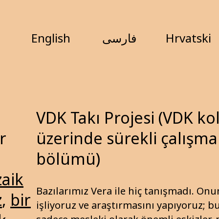
English
فارسی
Hrvatski
VDK Takı Projesi (VDK ko
r
üzerinde sürekli çalışma
bölümü)
aik
Bazılarımız Vera ile hiç tanışmadı. On
z
,
bir
işliyoruz ve araştırmasını yapıyoruz; b