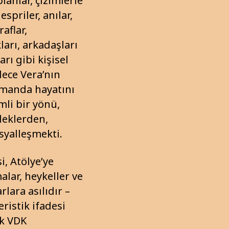
lanlar, çizimlerle
spriler, anılar,
raflar,
ları, arkadaşları
rı gibi kişisel
dece Vera’nın
amanda hayatını
mli bir yönü,
leklerden,
osyalleşmekti.
i, Atölye’ye
alar, heykeller ve
ara asılıdır –
istik ifadesi
k VDK