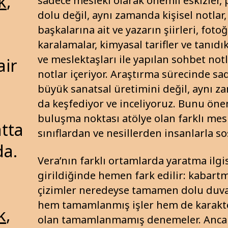
k
,
sadece mesleki olarak önemli eskizler, p
dolu değil, aynı zamanda kişisel notlar, e
başkalarına ait ve yazarın şiirleri, fotoğ
karalamalar, kimyasal tarifler ve tanıdık
ve meslektaşları ile yapılan sohbet notla
ir
notlar içeriyor. Araştırma sürecinde sa
büyük sanatsal üretimini değil, aynı z
da keşfediyor ve inceliyoruz. Bunu öne
buluşma noktası atölye olan farklı mes
atta
sınıflardan ve nesillerden insanlarla s
a.
Vera’nın farklı ortamlarda yaratma ilgis
girildiğinde hemen fark edilir: kabartm
çizimler neredeyse tamamen dolu duvarl
hem tamamlanmış işler hem de karakter
k
,
olan tamamlanmamış denemeler. Anca