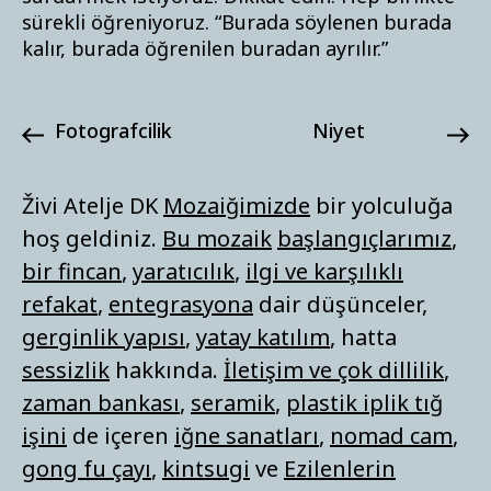
sürekli öğreniyoruz. “Burada söylenen burada
kalır, burada öğrenilen buradan ayrılır.”
fotografcilik
niyet
Živi Atelje DK
Mozaiğimizde
bir yolculuğa
hoş geldiniz.
Bu mozaik
başlangıçlarımız
,
bir fincan
,
yaratıcılık
,
ilgi ve karşılıklı
refakat
,
entegrasyona
dair düşünceler,
gerginlik yapısı
,
yatay katılım
, hatta
sessizlik
hakkında.
İletişim ve çok dillilik
,
zaman bankası
,
seramik
,
plastik iplik tığ
işini
de içeren
iğne sanatları
,
nomad cam
,
gong fu çayı
,
kintsugi
ve
Ezilenlerin