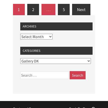
1
2
…
5
Next
ARCHIVES
CATEGORIES