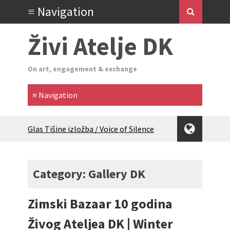
Živi Atelje DK
On art, engagement & exchange
Glas Tišine izložba / Voice of Silence
exhibition
New friends, new tastes / recipes
(multilingual)
Category: Gallery DK
Equinox Bazaar 2025 Rascvjetanih 10 |
Blossoming 10
Zimski Bazaar 10 godina
2024 Winter bazaar / Zimski bazar
Children activity in 2024 Equinox
Živog Ateljea DK | Winter
Bazaar