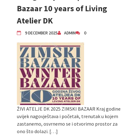
Živi Atelje DK Equinox 2024 Bazaar
Bazaar 10 years of Living
VDK Woman-bird in Karlovac
Atelier DK
"Circles of Care, Art and Community"
2024 MARIO project
9 DECEMBER 2025
ADMIN
0
VDK street in Dugo Selo!
Zimski Bazaar 10 godina Živog Ateljea
DK | Winter Bazaar 10 years of Living
Atelier DK
ŽIVI ATELJE DK 2025 ZIMSKI BAZAAR Kraj godine
uvijek nagovještava i početak, trenutak u kojem
zastanemo, osvrnemo se i otvorimo prostor za
ono što dolazi. […]