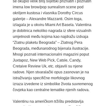
se okupio velik broj svjetski priznatih i poznatih
imena low brow/pop surrealism scene pod
okriljem kustosa i vlasnika Dorothy Circus
galerije – Alexandre Mazzanti. Osim toga,
izlagala je u okviru Miami Art Basela. Valentina
je dobitnica nekoliko nagrada iz sfere vizualnih
umjetnosti među kojima kao najdražu izdvaja
“Zlatnu plaketu Beograda” – Zlatnog Pera
Beograda, međunarodnog bijenala ilustracije.
Mnogi poznati internacionalni magazini poput
Juxtapoz, New Web Pick, Catsle, Candy,
Cretaive Review Uk, etc. objavili su njene
radove. Njen stvaralački opus zasnovan je na
istraživanju specifične morfologije likovnog
izraza izvedene iz simbolike života suvremenog
čovjeka kao centralne tematike njenih radova.
Valentinu na američkom tržištu predstavlja