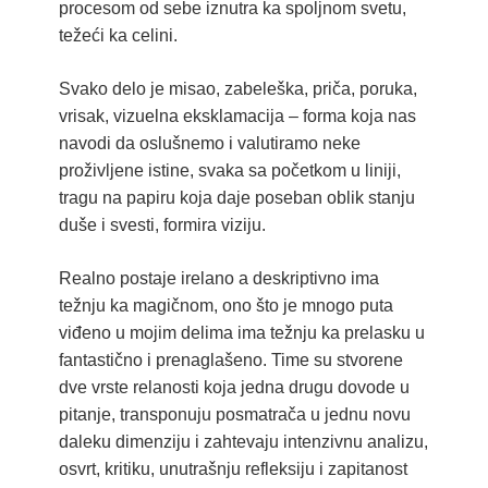
procesom od sebe iznutra ka spoljnom svetu,
težeći ka celini.
Svako delo je misao, zabeleška, priča, poruka,
vrisak, vizuelna eksklamacija – forma koja nas
navodi da oslušnemo i valutiramo neke
proživljene istine, svaka sa početkom u liniji,
tragu na papiru koja daje poseban oblik stanju
duše i svesti, formira viziju.
Realno postaje irelano a deskriptivno ima
težnju ka magičnom, ono što je mnogo puta
viđeno u mojim delima ima težnju ka prelasku u
fantastično i prenaglašeno. Time su stvorene
dve vrste relanosti koja jedna drugu dovode u
pitanje, transponuju posmatrača u jednu novu
daleku dimenziju i zahtevaju intenzivnu analizu,
osvrt, kritiku, unutrašnju refleksiju i zapitanost