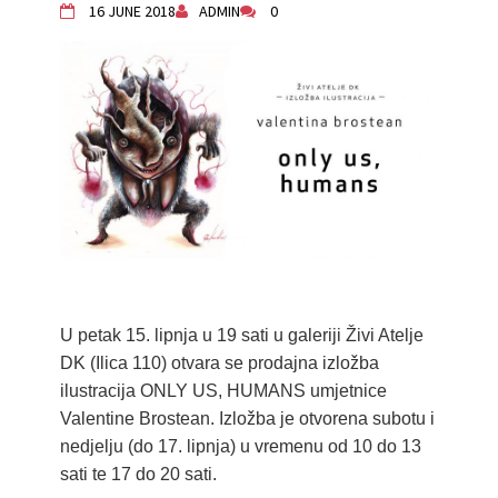
16 JUNE 2018
ADMIN
0
Živi Atelje DK Equinox 2024 Bazaar
VDK Woman-bird in Karlovac
"Circles of Care, Art and Community"
2024 MARIO project
VDK street in Dugo Selo!
Zimski Bazaar 10 godina Živog Ateljea
DK | Winter Bazaar 10 years of Living
Atelier DK
U petak 15. lipnja u 19 sati u galeriji Živi Atelje
DK (Ilica 110) otvara se prodajna izložba
ilustracija ONLY US, HUMANS umjetnice
Valentine Brostean. Izložba je otvorena subotu i
nedjelju (do 17. lipnja) u vremenu od 10 do 13
sati te 17 do 20 sati.