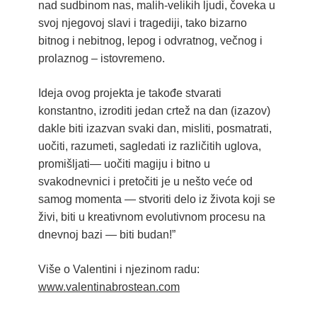
nad sudbinom nas, malih-velikih ljudi, čoveka u
svoj njegovoj slavi i tragediji, tako bizarno
bitnog i nebitnog, lepog i odvratnog, večnog i
prolaznog – istovremeno.
Ideja ovog projekta je takođe stvarati
konstantno, izroditi jedan crtež na dan (izazov)
dakle biti izazvan svaki dan, misliti, posmatrati,
uočiti, razumeti, sagledati iz različitih uglova,
promišljati— uočiti magiju i bitno u
svakodnevnici i pretočiti je u nešto veće od
samog momenta — stvoriti delo iz života koji se
živi, biti u kreativnom evolutivnom procesu na
dnevnoj bazi — biti budan!”
Više o Valentini i njezinom radu:
www.valentinabrostean.com