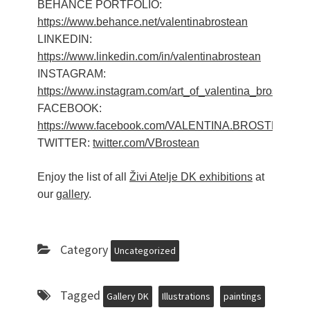
​BEHANCE PORTFOLIO:
https://www.behance.net/valentinabrostean
LINKEDIN:
https://www.linkedin.com/in/valentinabrostean
INSTAGRAM:
https://www.instagram.com/art_of_valentina_brostean/
FACEBOOK:
https://www.facebook.com/VALENTINA.BROSTEAN
TWITTER:
twitter.com/VBrostean
Enjoy the list of all
Živi Atelje DK exhibitions
at
our
gallery
.
Category
Uncategorized
Tagged
Gallery DK
Illustrations
paintings