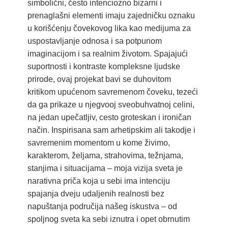
simbolični, često intenciozno bizarni i
prenaglašni elementi imaju zajedničku oznaku
u korišćenju čovekovog lika kao medijuma za
uspostavljanje odnosa i sa potpunom
imaginacijom i sa realnim životom. Spajajući
suportnosti i kontraste kompleksne ljudske
prirode, ovaj projekat bavi se duhovitom
kritikom upućenom savremenom čoveku, tezeći
da ga prikaze u njegvooj sveobuhvatnoj celini,
na jedan upečatljiv, cesto groteskan i ironičan
način. Inspirisana sam arhetipskim ali takodje i
savremenim momentom u kome živimo,
karakterom, željama, strahovima, težnjama,
stanjima i situacijama – moja vizija sveta je
narativna priča koja u sebi ima intenciju
spajanja dveju udaljenih realnosti bez
napuštanja područija našeg iskustva – od
spoljnog sveta ka sebi iznutra i opet obrnutim