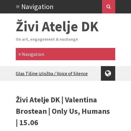
Živi Atelje DK
On art, engagement & exchange
Glas Tišine izložba / Voice of Silence
exhibition
New friends, new tastes / recipes
(multilingual)
Živi Atelje DK | Valentina
Equinox Bazaar 2025 Rascvjetanih 10 |
Blossoming 10
Brostean | Only Us, Humans
2024 Winter bazaar / Zimski bazar
| 15.06
Children activity in 2024 Equinox
Bazaar