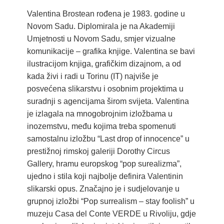
Valentina Brostean rođena je 1983. godine u
Novom Sadu. Diplomirala je na Akademiji
Umjetnosti u Novom Sadu, smjer vizualne
komunikacije – grafika knjige. Valentina se bavi
ilustracijom knjiga, grafičkim dizajnom, a od
kada živi i radi u Torinu (IT) najviše je
posvećena slikarstvu i osobnim projektima u
suradnji s agencijama širom svijeta. Valentina
je izlagala na mnogobrojnim izložbama u
inozemstvu, među kojima treba spomenuti
samostalnu izložbu “Last drop of innocence” u
prestižnoj rimskoj galeriji Dorothy Circus
Gallery, hramu europskog “pop surealizma”,
ujedno i stila koji najbolje definira Valentinin
slikarski opus. Značajno je i sudjelovanje u
grupnoj izložbi “Pop surrealism – stay foolish” u
muzeju Casa del Conte VERDE u Rivoliju, gdje